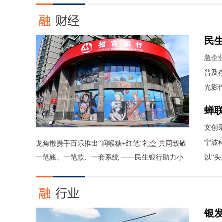
民
急企
集中
普及
存款
光影
蝉
十
文创
供应
宁波
龙角散携手百乐推出“润喉糖+红笔”礼盒 共同致敬
教师节
一笔账、一笔款、一套系统 ——民生银行助力小
以“
微企业做好三道经营“减法题”
银