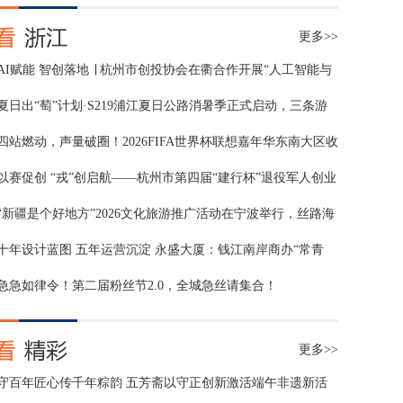
更多>>
AI赋能 智创落地 ∣ 杭州市创投协会在衢合作开展“人工智能与
OPC创新模式”科学咖啡馆活动
夏日出“萄”计划·S219浦江夏日公路消暑季正式启动，三条游
线发布，百人自驾团首发体验
四站燃动，声量破圈！2026FIFA世界杯联想嘉年华东南大区收
官
以赛促创 “戎”创启航——杭州市第四届“建行杯”退役军人创业
创新大赛圆满落幕
“新疆是个好地方”2026文化旅游推广活动在宁波举行，丝路海
港牵手陆丝枢纽，共谱文旅交流新篇
十年设计蓝图 五年运营沉淀 永盛大厦：钱江南岸商办“常青
树”的进阶之路
急急如律令！第二届粉丝节2.0，全城急丝请集合！
更多>>
守百年匠心传千年粽韵 五芳斋以守正创新激活端午非遗新活