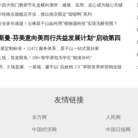
 让困境老人从“被关怀”变“发光者”
26年四大热门教师节礼盒横向测评：健康、实用、走心成为核心关键
卡哇南京旗舰店开业，推出南京限定“嘭嘭鸭”系列
行业多年难题！云峰莫干山如何用“植物源科技”实现无醛突围？
帝斯曼-芬美意向美而行共益发展计划”启动第四
全屋定制标准 + 12472 服务体系，莫干山一站式装好家
上线，首发限免！100+智学课包为学生“精准补钙”
余天、8 场直播、一座城，蒙牛以“品效销 2.0 ”串联世界杯营销全链
友情链接
东方网
人民网
中国经济网
中国日报网