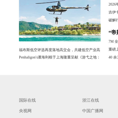
社”
20
词
吉伊
破解
“
年
7M 
重磅
福布斯低空评选再度落地高交会，共建低空产业高
质量发展平台
Penhaligon's潘海利根于上海隆重呈献《游弋之地：
40 
伦敦名流录》主题展览 致敬肖像兽首
路
国际在线
浙江在线
央视网
中国广播网