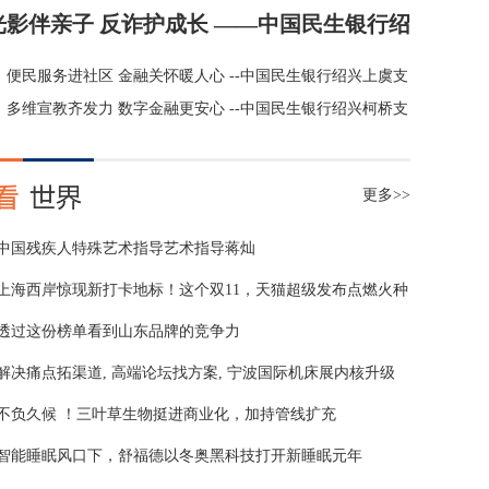
光影伴亲子 反诈护成长 ——中国民生银行绍
兴嵊州支行开展贵宾客户专属观影活动
便民服务进社区 金融关怀暖人心 --中国民生银行绍兴上虞支
行上门为社区提供金融便民服务
多维宣教齐发力 数字金融更安心 --中国民生银行绍兴柯桥支
行开展数字金融与数据安全专项宣教活动
更多>>
中国残疾人特殊艺术指导艺术指导蒋灿
上海西岸惊现新打卡地标！这个双11，天猫超级发布点燃火种
透过这份榜单看到山东品牌的竞争力
解决痛点拓渠道, 高端论坛找方案, 宁波国际机床展内核升级
不负久候 ！三叶草生物挺进商业化，加持管线扩充
智能睡眠风口下，舒福德以冬奥黑科技打开新睡眠元年