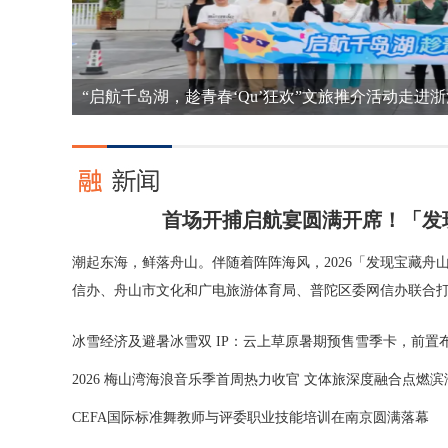
“启航千岛湖，趁青春‘Qu’狂欢”文旅推介活动走进
首场开捕启航宴圆满开席！「发
潮起东海，鲜落舟山。伴随着阵阵海风，2026「发现宝藏舟
信办、舟山市文化和广电旅游体育局、普陀区委网信办联合打造
冰雪经济及避暑冰雪双 IP：云上草原暑期预售雪季卡，前
2026 梅山湾海浪音乐季首周热力收官 文体旅深度融合点燃
CEFA国际标准舞教师与评委职业技能培训在南京圆满落幕