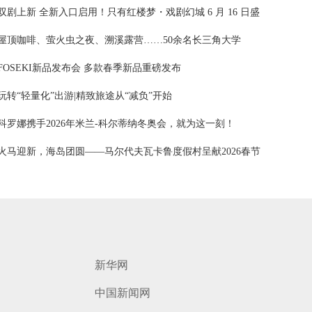
力
双剧上新 全新入口启用！只有红楼梦・戏剧幻城 6 月 16 日盛
装归来
屋顶咖啡、萤火虫之夜、溯溪露营……50余名长三角大学
生“青春视介官”解锁诸暨“两天一晚”新玩法
FOSEKI新品发布会 多款春季新品重磅发布
玩转“轻量化”出游|精致旅途从“减负”开始
科罗娜携手2026年米兰-科尔蒂纳冬奥会，就为这一刻！
火马迎新，海岛团圆——马尔代夫瓦卡鲁度假村呈献2026春节
庆典
新华网
中国新闻网