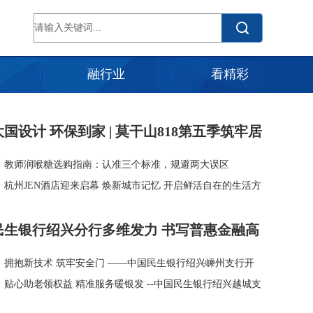
融行业
看精彩
大国设计 环保到家 | 莫干山818第五季筑牢居
家环保底线
教师润喉糖选购指南：认准三个标准，规避两大误区
杭州JEN酒店迎来启幕 焕新城市记忆 开启鲜活自在的生活方
式
民生银行绍兴分行多维发力 书写普惠金融高
质量发展答卷
拥抱新技术 筑牢安全门 ——中国民生银行绍兴嵊州支行开
展七月数字金融工具和数据安全宣传月活动
贴心助老领权益 精准服务暖银发 --中国民生银行绍兴越城支
行