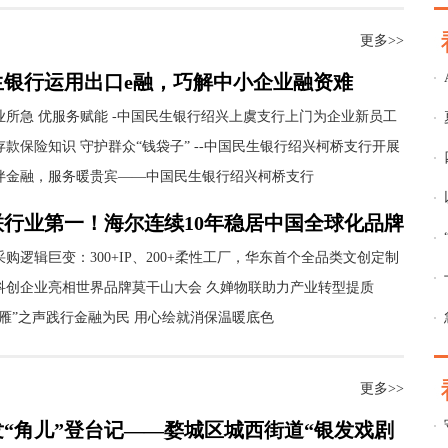
更多>>
生银行运用出口e融，巧解中小企业融资难
业所急 优服务赋能 -中国民生银行绍兴上虞支行上门为企业新员工
开立工资卡
存款保险知识 守护群众“钱袋子” --中国民生银行绍兴柯桥支行开展
保险宣传活动
伴金融，服务暖贵宾——中国民生银行绍兴柯桥支行
联行业第一！海尔连续10年稳居中国全球化品牌
强
采购逻辑巨变：300+IP、200+柔性工厂，华东首个全品类文创定制
链落地上海
科创企业亮相世界品牌莫干山大会 久婵物联助力产业转型提质
头雁”之声践行金融为民 用心绘就消保温暖底色
更多>>
发“角儿”登台记——婺城区城西街道“银发戏剧