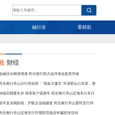
融行业
看精彩
金融活水精准滴灌 民生银行助力远洋渔业提质升级
民生银行舟山分行营业部：“现金大篷车”开进群众心坎里，便
民服
纳福百财暖冬岁 情系客户迎新年 民生银行舟山定海支行冬日
客户
筑牢反洗钱防线，护航企业稳健发 民生银行舟山普陀支行持
续开
民生银行舟山定海支行开展防范电信诈骗宣传活动