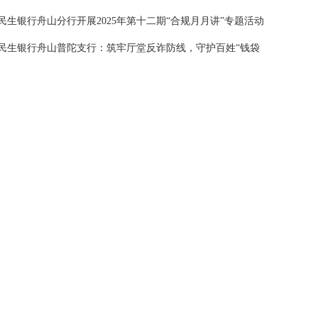
民生银行舟山分行开展2025年第十二期“合规月月讲”专题活动
民生银行舟山普陀支行：筑牢厅堂反诈防线，守护百姓“钱袋
子”