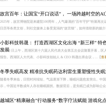
故宫百年：让国宝“开口说话”， 一场跨越时空的A
2025年，故宫博物院迎来建院100周年，人气爆满的“百年守护”特展
日历等各类文创，到社交媒体上备受宠溺的“故宫猫”，如何借助新的媒介和
小影科技韩晟： 打造西湖区文化出海 “新三样” 
发展
1 月 28 日上午，西湖区第十六届人民代表大会第五次会议隆重开幕，
报告。西湖区人大代表、小影科技创始人 & CEO 韩晟出席会议，...【
查
冬季失眠高发 精准抗失眠药达利雷生重塑慢性失眠
随着冬季来临，日照时间缩短、气温逐渐下降，睡眠问题愈发突出。中国睡
示，中国近半数成年人存在睡眠困扰。数据背后，是失眠已成为影响公众健
越城区“精康融合”行动服务“数字疗法赋能 游戏化