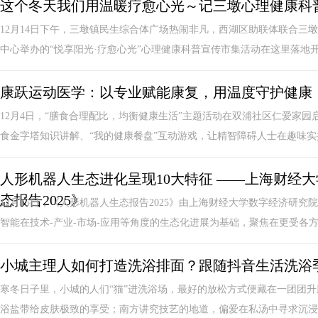
这个冬天我们用温暖疗愈心光～记三墩心理健康科
12月14日下午，三墩镇民生综合体广场热闹非凡，西湖区助联体联合三
中心举办的“悦享阳光·疗愈心光”心理健康科普宣传市集活动在这里落地开展
康跃运动医学：以专业赋能康复，用温度守护健康
12月4日，“膳食合理配比，均衡健康生活”主题活动在双浦社区仁爱家
食金字塔知识讲解、“我的健康餐盘”互动游戏，让精智障碍人士在趣味实操
人形机器人生态进化呈现10大特征 ——上海财经
态报告2025》
12月15日，《人形机器人生态报告2025》由上海财经大学数字经济研
智能在技术-产业-市场-应用等角度的生态化进展为基础，聚焦在更受各方关
小城主理人如何打造洗浴排面？跟随抖音生活洗浴
寒冬日子里，小城的人们“猫”进洗浴场，最好的放松方式便藏在一团团升
浴盐带给皮肤极致的享受；南方讲究技艺的地道，偏爱在私汤中寻求沉浸的