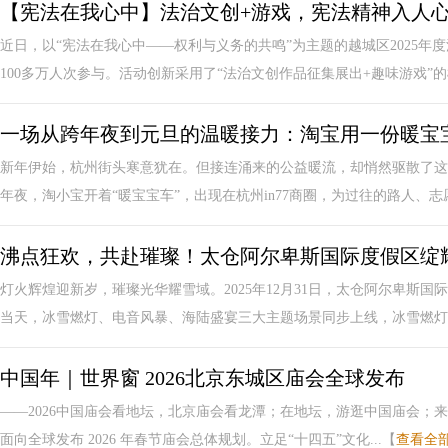
【宪法在我心中】法治文创+游戏，宪法精神入人
近日，以“宪法在我心中——权利与义务的共鸣”为主题的越城区2025
100多万人次参与。活动创新采用了“法治文创作品征集展出+趣味游戏”的模
一场从跨年夜到元旦的温暖接力：淘宝用一份暖宝宝
新年伊始，杭州街头寒意犹在。但接连涌来的公益暖流，却悄然驱散了
年夜，淘小宝开着“暖宝宝车”，出现在杭州in77商圈，为过往的路人、志愿
沸点狂欢，共赴璀璨！太仓阿尔卑斯国际度假区绽
灯火辉煌迎新岁，璀璨光华耀雪域。2025年12月31日，太仓阿尔卑斯
当天，冰雪燃灯、电音风暴、海陆盛宴三大主题场景同步上线，冰雪燃灯舞
中国年｜世界窗 2026北京东城区庙会全球发布
——2026中国庙会看地坛，北京庙会看龙潭；在地坛，游逛中国庙会；来龙潭，
面向全球发布 2026 年春节庙会总体规划。立足“十四五”文化...【
查看全