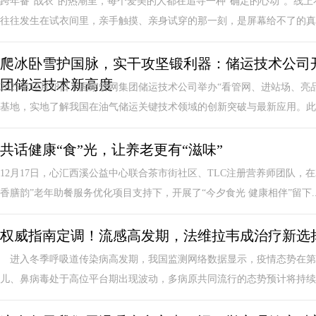
跨年备“战衣”的热潮里，每个爱美的人都在追寻一种“确定的心动”。线
往往发生在试衣间里，亲手触摸、亲身试穿的那一刻，是屏幕给不了的真实
爬冰卧雪护国脉，实干攻坚锻利器：储运技术公司开
团储运技术新高度
2025年12月18日，国家管网集团储运技术公司举办“看管网、进站场
基地，实地了解我国在油气储运关键技术领域的创新突破与最新应用。此次
共话健康“食”光，让养老更有“滋味”
12月17日，心汇西溪公益中心联合茶市街社区、TLC注册营养师团队，在
香膳韵”老年助餐服务优化项目支持下，开展了“今夕食光 健康相伴”留下..
权威指南定调！流感高发期，法维拉韦成治疗新选
进入冬季呼吸道传染病高发期，我国监测网络数据显示，疫情态势在第4
儿、鼻病毒处于高位平台期出现波动，多病原共同流行的态势预计将持续