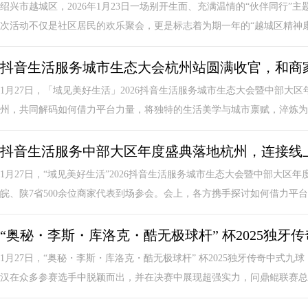
绍兴市越城区，2026年1月23日一场别开生面、充满温情的“伙伴同行
次活动不仅是社区居民的欢乐聚会，更是标志着为期一年的“越城区精神康复
抖音生活服务城市生态大会杭州站圆满收官，和商
1月27日，「域见美好生活」2026抖音生活服务城市生态大会暨中部大
州，共同解码如何借力平台力量，将独特的生活美学与城市禀赋，淬炼为可
抖音生活服务中部大区年度盛典落地杭州，连接线
1月27日，“域见美好生活”2026抖音生活服务城市生态大会暨中部大
皖、陕7省500余位商家代表到场参会。会上，各方携手探讨如何借力平台生
“奥秘・李斯・库洛克・酷无极球杆” 杯2025独
1月27日，“奥秘・李斯・库洛克・酷无极球杆” 杯2025独牙传奇中式
汉在众多参赛选手中脱颖而出，并在决赛中展现超强实力，问鼎鲲联赛总决