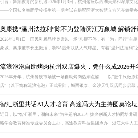
引言：舞蹈教育的新机遇2026年1月3日，杭州这座以西湖美景和深厚
——全国知名舞蹈学校招生第一期考试在拱墅区浙大智慧立方艺齐舞举办。
奥康携“温州法拉利”陈不为登陆滨江万象城 解锁
2026年1月1日，国民鞋履品牌奥康以一场“步履不停，有「为」同行”
象城。奥康董事长王振滔，浙BA温州联队人气球星、有着“温州法拉利”之称
流浪泡泡自助烤肉杭州双店爆火，凭什么成2026开
2026年开年，杭州餐饮市场被一场自助烤肉热潮点燃——以“肥牛只做原
店”（以下简称流浪泡泡）正式登陆，城西银泰、金沙天街双店同步启幕，开
智汇浙里共话AI人才培育 高途冯大为主持圆桌论
近日，以“智汇浙里，潮向未来”为主题的2025年拔尖创新人才协同培
略学会教育标准专业委员会主办，高途教育科技集团承办，浙江大学人工智