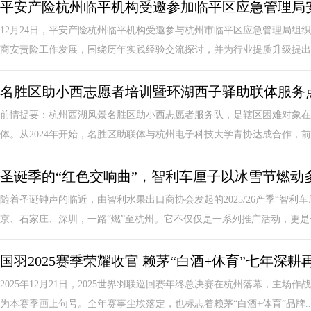
平安产险杭州临平机构受邀参加临平区应急管理局
12月24日，平安产险杭州临平机构受邀参与杭州市临平区应急管理局组
商安责险工作发展，围绕历年实践经验交流探讨，并为行业提质升级提出数
名胜区助小西志愿者培训暨环湖西子驿助联体服务
前情提要：杭州西湖风景名胜区助小西志愿者服务队，是辖区困难对象在
体。从2024年开始，名胜区助联体与杭州电子科技大学青协达成合作，前后共
圣诞季的“红色交响曲”，智利车厘子以冰雪节燃动
随着圣诞钟声的临近，由智利水果出口商协会发起的2025/26产季“智
京、石家庄、深圳，一路“燃”至杭州。它不仅仅是一系列推广活动，更是一
国羽2025赛季荣耀收官 赖茅“白酒+体育”七年深耕
2025年12月21日，2025世界羽联巡回赛年终总决赛在杭州落幕，主场
为本赛季画上句号。全年赛事尘埃落定，也标志着赖茅“白酒+体育”品牌..