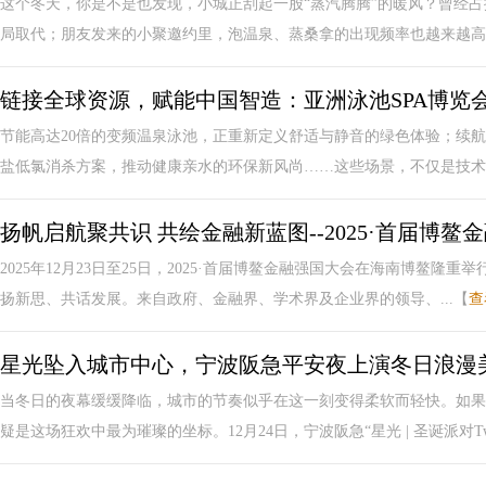
这个冬天，你是不是也发现，小城正刮起一股“蒸汽腾腾”的暖风？曾经占据
局取代；朋友发来的小聚邀约里，泡温泉、蒸桑拿的出现频率也越来越高。
链接全球资源，赋能中国智造：亚洲泳池SPA博览
节能高达20倍的变频温泉泳池，正重新定义舒适与静音的绿色体验；续航
盐低氯消杀方案，推动健康亲水的环保新风尚……这些场景，不仅是技术突
扬帆启航聚共识 共绘金融新蓝图--2025·首届博
2025年12月23日至25日，2025·首届博鳌金融强国大会在海南博鳌隆重
扬新思、共话发展。来自政府、金融界、学术界及企业界的领导、...【
查
星光坠入城市中心，宁波阪急平安夜上演冬日浪漫
当冬日的夜幕缓缓降临，城市的节奏似乎在这一刻变得柔软而轻快。如果
疑是这场狂欢中最为璀璨的坐标。12月24日，宁波阪急“星光 | 圣诞派对Twin