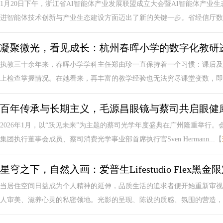
1月20日下午，浙江省AI智能体产业发展联盟成立大会暨AI智能体产
进智能体技术创新与产业生态建设方面迈出了新的关键一步。省经信厅数字
凝聚微光，看见成长：杭州春晖小学的数字化教研
执教三十余年来，春晖小学学科主任郑由珍一直保持着一个习惯：课后及
上检查掌握情况。在她看来，再丰富的教学经验也无法穷尽课堂变数，即时
百年传承与长期主义，毛源昌眼镜与蔡司共启眼健
2026年1月，以“跃见未来”为主题的蔡司光学年度盛典在广州隆重举行
集团执行董事会成员、蔡司消费光学事业部首席执行官Sven Hermann...【
星穹之下，自然入画：爱普生Lifestudio Fle
当居住空间日益成为个人精神的延伸，品质生活的追求者便开始重新审视
人审美、滋养心灵的私密领地。光影的呈现、陈设的质感、氛围的营造，都