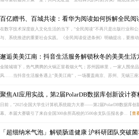
百亿赠书、百城共读：看华为阅读如何拆解全民阅
在数字技术深度嵌入文化生活的当下，“全民阅读”不再只是出版行业和
与、系统推进的重要社会实践。《全民阅读促进条例》明确提出，要推动数
邂逅美美江南：抖音生活服务解锁秋冬的美美生活
金陵城墙下，热气腾腾的火锅正冒着烟火气；苏州园林里，一家人围坐品
风……当抖音生活服务遇上“美美江南”，一场覆盖南京、苏州、无锡三座城
聚焦AI应用实战，第2届PolarDB数据库创新设计
日前，“2025全国大学生计算机系统能力大赛——第2届PolarDB数据
幕。本届大赛吸引了来自全国300余所高校的3500余支队伍报名参...【
查
「超细纳米气泡」解锁肠道健康 沪科研团队突破菌