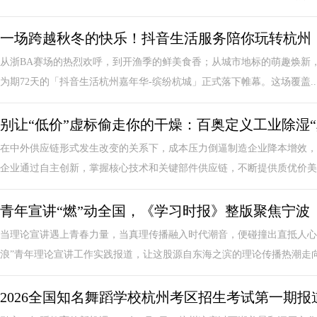
一场跨越秋冬的快乐！抖音生活服务陪你玩转杭州
从浙BA赛场的热烈欢呼，到开渔季的鲜美食香；从城市地标的萌趣焕新，到顶
为期72天的「抖音生活杭州嘉年华-缤纷杭城」正式落下帷幕。这场覆盖..
别让“低价”虚标偷走你的干燥：百奥定义工业除湿“
在中外供应链形式发生改变的关系下，成本压力倒逼制造企业降本增效，
企业通过自主创新，掌握核心技术和关键部件供应链，不断提供质优价美的
青年宣讲“燃”动全国，《学习时报》整版聚焦宁波
当理论宣讲遇上青春力量，当真理传播融入时代潮音，便碰撞出直抵人心
浪”青年理论宣讲工作实践报道，让这股源自东海之滨的理论传播热潮走向全
2026全国知名舞蹈学校杭州考区招生考试第一期报