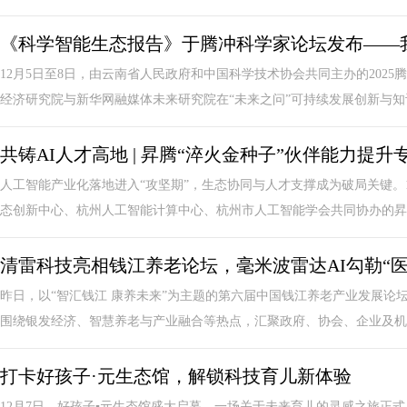
《科学智能生态报告》于腾冲科学家论坛发布——
12月5日至8日，由云南省人民政府和中国科学技术协会共同主办的202
经济研究院与新华网融媒体未来研究院在“未来之问”可持续发展创新与知识
共铸AI人才高地 | 昇腾“淬火金种子”伙伴能力提
人工智能产业化落地进入“攻坚期”，生态协同与人才支撑成为破局关键。1
态创新中心、杭州人工智能计算中心、杭州市人工智能学会共同协办的昇腾“
清雷科技亮相钱江养老论坛，毫米波雷达AI勾勒“
昨日，以“智汇钱江 康养未来”为主题的第六届中国钱江养老产业发展论
围绕银发经济、智慧养老与产业融合等热点，汇聚政府、协会、企业及机构
打卡好孩子·元生态馆，解锁科技育儿新体验
12月7日，好孩子▪元生态馆盛大启幕，一场关于未来育儿的灵感之旅正