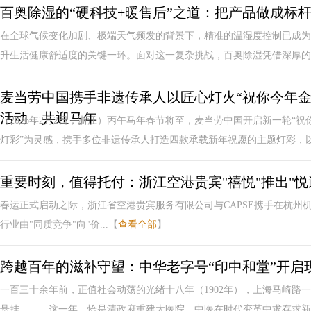
百奥除湿的“硬科技+暖售后”之道：把产品做成标
在全球气候变化加剧、极端天气频发的背景下，精准的温湿度控制已成为
升生活健康舒适度的关键一环。面对这一复杂挑战，百奥除湿凭借深厚的技
麦当劳中国携手非遗传承人以匠心灯火“祝你今年金拱
活动，共迎马年
（2026年2月2日，浙江）丙午马年春节将至，麦当劳中国开启新一轮“
灯彩”为灵感，携手多位非遗传承人打造四款承载新年祝愿的主题灯彩，以“
重要时刻，值得托付：浙江空港贵宾"禧悦"推出"悦速
春运正式启动之际，浙江省空港贵宾服务有限公司与CAPSE携手在杭州
行业由"同质竞争"向"价...【
查看全部
】
跨越百年的滋补守望：中华老字号“印中和堂”开启
一百三十余年前，正值社会动荡的光绪十八年（1902年），上海马崎路
悬挂。 这一年，恰是清政府重建太医院、中医在时代变革中求存求新的