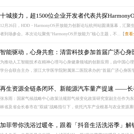
十城接力，超1500位企业开发者代表共探Harmon
12月26日，HDD・HarmonyOS开放能力创新论坛杭州站圆满落幕
者到场参会。本次论坛聚焦“HarmonyOS开放能力”核心主题，不...【
查看
智能驱动，心身共愈：清雷科技参加首届广济心身
为推动人工智能技术在精神心理与心身健康领域的创新应用，由中国心理
学分会联合主办，浙江大学医学院附属第二医院承办的“首届广济心身医学与
再生资源全链条闭环、新能源汽车量产提速 ——
张东雨：国家气候战略中心政策法规部气候变化政策研究室副主任作为东
林省及省会长春市在“双碳”战略指引下，依托汽车产业根基与农业资源禀赋
加菲带你洗浴过暖冬，跟着「抖音生活洗浴季」解