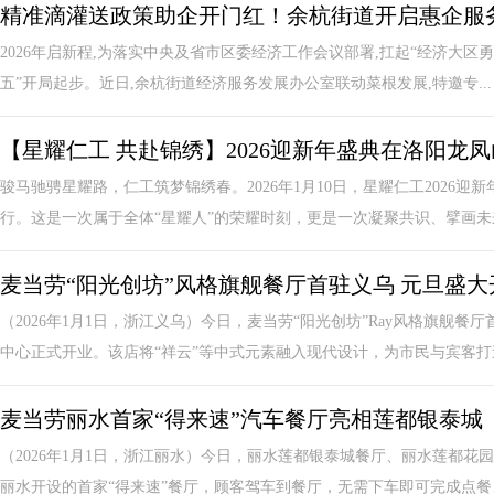
精准滴灌送政策助企开门红！余杭街道开启惠企服
2026年启新程,为落实中央及省市区委经济工作会议部署,扛起“经济大区勇
五”开局起步。近日,余杭街道经济服务发展办公室联动菜根发展,特邀专...
【星耀仁工 共赴锦绣】2026迎新年盛典在洛阳龙
骏马驰骋星耀路，仁工筑梦锦绣春。2026年1月10日，星耀仁工2026
行。这是一次属于全体“星耀人”的荣耀时刻，更是一次凝聚共识、擘画未来
麦当劳“阳光创坊”风格旗舰餐厅首驻义乌 元旦盛大
（2026年1月1日，浙江义乌）今日，麦当劳“阳光创坊”Ray风格旗舰
中心正式开业。该店将“祥云”等中式元素融入现代设计，为市民与宾客打造.
麦当劳丽水首家“得来速”汽车餐厅亮相莲都银泰城
（2026年1月1日，浙江丽水）今日，丽水莲都银泰城餐厅、丽水莲都
丽水开设的首家“得来速”餐厅，顾客驾车到餐厅，无需下车即可完成点餐、