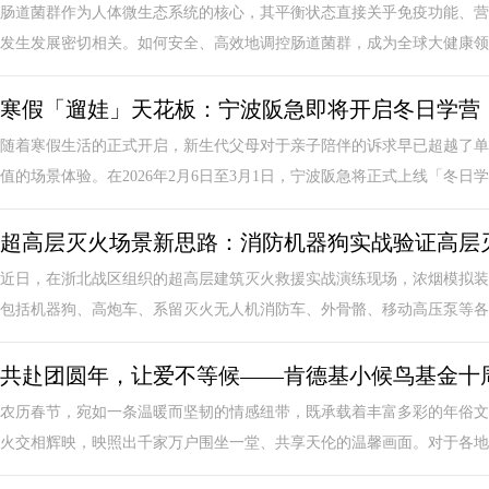
肠道菌群作为人体微生态系统的核心，其平衡状态直接关乎免疫功能、营
发生发展密切相关。如何安全、高效地调控肠道菌群，成为全球大健康领域
寒假「遛娃」天花板：宁波阪急即将开启冬日学营，
随着寒假生活的正式开启，新生代父母对于亲子陪伴的诉求早已超越了单
值的场景体验。在2026年2月6日至3月1日，宁波阪急将正式上线「冬日学营F
超高层灭火场景新思路：消防机器狗实战验证高层
近日，在浙北战区组织的超高层建筑灭火救援实战演练现场，浓烟模拟装
包括机器狗、高炮车、系留灭火无人机消防车、外骨骼、移动高压泵等各类装备
共赴团圆年，让爱不等候——肯德基小候鸟基金十
农历春节，宛如一条温暖而坚韧的情感纽带，既承载着丰富多彩的年俗文
火交相辉映，映照出千家万户围坐一堂、共享天伦的温馨画面。对于各地的