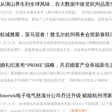
从湖山养生到全球风味，在大数据中纵览杭州品质
1月25日，抖音生活服务发布《美好城市生活图鉴》。杭州以其独特的
与活力的消费场域，展现了人文底蕴与现代化消费的完美融合。报告显示，
杭城雅聚，策马迎春！雅戈尔杭州商务会馆新春联
1 月 24 日，雅戈尔杭州商务会馆新春联谊会在延安路核心商圈温情启
新的美好期许，更凝聚着品牌与杭州城市共生、与各界伙伴携手共进的深厚
婚礼纪发布“PRIME”战略，共启婚宴产业幸福新生
近日，备受瞩目的“婚礼纪&柚子婚礼网2025年度婚尚颁奖盛典”在上
这场盛会不仅揭晓了近80项“婚尚品牌大奖”，同时婚礼纪联合上海阿纳...
Intertek电子电气慈溪分公司乔迁升级 赋能杭州
1 月 21 日，全球领先的全面质量保障服务机构 Intertek 天祥集团（以下
举行。Intertek大中华区副总裁李琼女士、I...【
查看全部
】