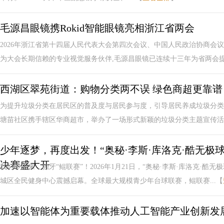
毛源昌眼镜携Rokid智能眼镜亮相浙江省两会
2026年浙江省第十四届人民代表大会第四次会议、中国人民政治协商会
为大会长期信赖的专业视觉服务伙伴,毛源昌眼镜已连续十三年为省两会提供
西湖区翠苑街道：购物分类两不误 绿色商超更靠谱
为提升垃圾分类在居民区的普及度与居民参与度，引导居民养成垃圾分类
塘苗社区携手辖区华商超市，举办了一场形式新颖的垃圾分类主题宣传活动
少年逐梦，再度出发！“奥秘·李斯·库洛克·酷无极球
决赛盛大开
我们即未来，独牙“鲲联赛”！2026年1月21日，“奥秘·李斯·库洛克·酷
城区全民健身中心震撼启幕。全球最大规模青少年台球联赛，鲲联赛...【
加速以智能体为重要载体推动人工智能产业创新发