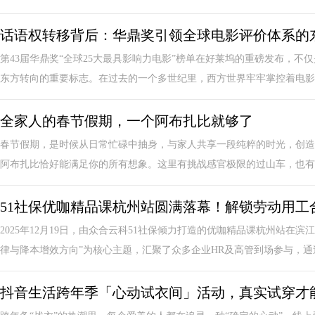
话语权转移背后：华鼎奖引领全球电影评价体系的
第43届华鼎奖“全球25大最具影响力电影”榜单在好莱坞的重磅发布，
东方转向的重要标志。在过去的一个多世纪里，西方世界牢牢掌控着电影评
全家人的春节假期，一个阿布扎比就够了
春节假期，是时候从日常忙碌中抽身，与家人共享一段纯粹的时光，创造
阿布扎比恰好能满足你的所有想象。这里有挑战感官极限的过山车，也有沉
51社保优咖精品课杭州站圆满落幕！解锁劳动用工
2025年12月19日，由众合云科51社保倾力打造的优咖精品课杭州站在
律与降本增效方向”为核心主题，汇聚了众多企业HR及高管到场参与，通过.
抖音生活跨年季「心动试衣间」活动，真实试穿才