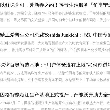
以鲜味为引，赴新春之约！抖音生活服务「鲜享宁
骏启新春，鲜聚宁波，随着2026马年新春的脚步愈发临近，千年港城的
遗古韵、风光秀丽的文旅盛景，共同勾勒出宁波独有的新春画卷。依托宁波
精工爱普生公司总裁Yoshida Junkichi：深耕中
在加快构建新发展格局、大力培育新质生产力的时代背景下，外资企业已
建者”。依托高水平对外开放带来的广阔机遇，它们深耕本土化发展推动中国
探访百奥智造基地：“用户体验没有上限”如何刻进
春节前夕，走进百奥珠海生产基地，一派繁忙而有序的景象映入眼帘：两
机械臂精准挥舞，空中传送系统有条不紊。在总装线上，平均每12秒就有一
因格智能浙江生产基地正式投产，产能跃升助力全
2026年2月5日，因格智能浙江生产基地开业庆典在浙江永康盛大举行
袖等重磅嘉宾齐聚一堂，共同见证这一里程碑式的时刻夯实产能底座筑牢全